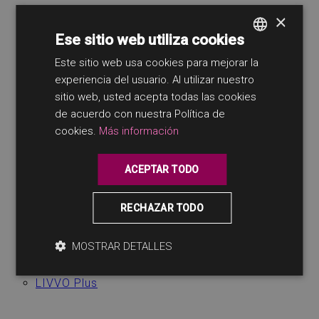
×
Destino Gran Canaria
Ese sitio web utiliza cookies
Reserva
Este sitio web usa cookies para mejorar la
SPANISH
Español
experiencia del usuario. Al utilizar nuestro
ENGLISH
sitio web, usted acepta todas las cookies
English
GERMAN
de acuerdo con nuestra Política de
Deutsch
cookies.
Más información
ACEPTAR TODO
Aviso legal
RECHAZAR TODO
Política de cookies
Sitemap
MOSTRAR DETALLES
Política de Privacidad
LIVVO Plus